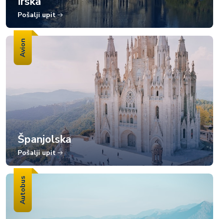
Irska
Pošalji upit
Avion
Španjolska
Pošalji upit
Autobus