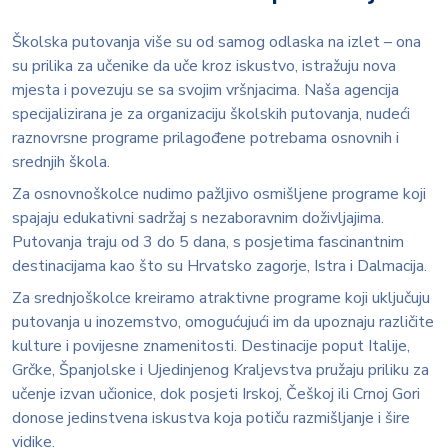
Školska putovanja više su od samog odlaska na izlet – ona
su prilika za učenike da uče kroz iskustvo, istražuju nova
mjesta i povezuju se sa svojim vršnjacima. Naša agencija
specijalizirana je za organizaciju školskih putovanja, nudeći
raznovrsne programe prilagođene potrebama osnovnih i
srednjih škola.
Za osnovnoškolce nudimo pažljivo osmišljene programe koji
spajaju edukativni sadržaj s nezaboravnim doživljajima.
Putovanja traju od 3 do 5 dana, s posjetima fascinantnim
destinacijama kao što su Hrvatsko zagorje, Istra i Dalmacija.
Za srednjoškolce kreiramo atraktivne programe koji uključuju
putovanja u inozemstvo, omogućujući im da upoznaju različite
kulture i povijesne znamenitosti. Destinacije poput Italije,
Grčke, Španjolske i Ujedinjenog Kraljevstva pružaju priliku za
učenje izvan učionice, dok posjeti Irskoj, Češkoj ili Crnoj Gori
donose jedinstvena iskustva koja potiču razmišljanje i šire
vidike.