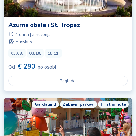
Azurna obala i St. Tropez
4 dana | 3 noćenja
Autobus
03.09.
08.10.
18.11.
€ 290
Od
po osobi
Pogledaj
Gardaland
Zabavni parkovi
First minute