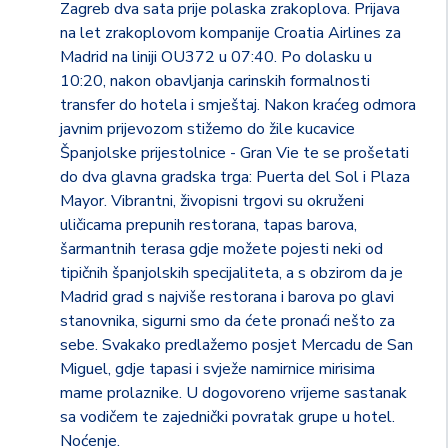
Zagreb dva sata prije polaska zrakoplova. Prijava
na let zrakoplovom kompanije Croatia Airlines za
Madrid na liniji OU372 u 07:40. Po dolasku u
10:20, nakon obavljanja carinskih formalnosti
transfer do hotela i smještaj. Nakon kraćeg odmora
javnim prijevozom stižemo do žile kucavice
Španjolske prijestolnice - Gran Vie te se prošetati
do dva glavna gradska trga: Puerta del Sol i Plaza
Mayor. Vibrantni, živopisni trgovi su okruženi
uličicama prepunih restorana, tapas barova,
šarmantnih terasa gdje možete pojesti neki od
tipičnih španjolskih specijaliteta, a s obzirom da je
Madrid grad s najviše restorana i barova po glavi
stanovnika, sigurni smo da ćete pronaći nešto za
sebe. Svakako predlažemo posjet Mercadu de San
Miguel, gdje tapasi i svježe namirnice mirisima
mame prolaznike. U dogovoreno vrijeme sastanak
sa vodičem te zajednički povratak grupe u hotel.
Noćenje.