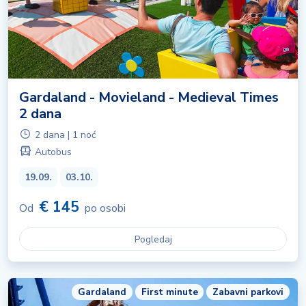
Gardaland - Movieland - Medieval Times
2 dana
2 dana | 1 noć
Autobus
19.09.
03.10.
€ 145
Od
po osobi
Pogledaj
Gardaland
First minute
Zabavni parkovi