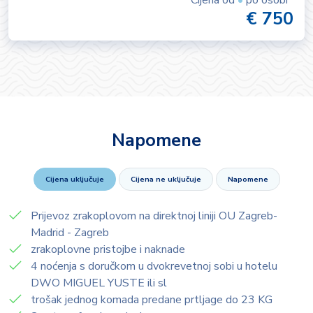
Cijena od
•
po osobi
€ 750
Napomene
Cijena uključuje
Cijena ne uključuje
Napomene
Prijevoz zrakoplovom na direktnoj liniji OU Zagreb-
Madrid - Zagreb
zrakoplovne pristojbe i naknade
4 noćenja s doručkom u dvokrevetnoj sobi u hotelu
DWO MIGUEL YUSTE ili sl
trošak jednog komada predane prtljage do 23 KG