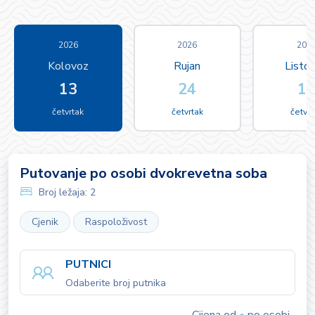
2026
2026
202
Kolovoz
Rujan
Listo
13
24
1
četvrtak
četvrtak
četvrt
Putovanje po osobi dvokrevetna soba
Broj ležaja:
2
Cjenik
Raspoloživost
PUTNICI
Odaberite broj putnika