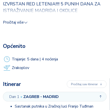
IZVRSTAN RED LETENJA!!!! 5 PUNIH DANA ZA
ISTRAŽIVANJE MADRIDA I OKOLICE
Vodimo Vas u Madrid- španjolsku prijestolnicu, grad koji nikad
Pročitaj više
ne spava i koji Vas zasigurno neće ostaviti ravnodušnim!
Madrid nudi kulturnu avanturu, famoznu gastronomsku i
noćnu scenu i vrhunski shopping. Prepustite se strastvenom
flamencu, okusima vrhunske gastronomije uz vino tinto za
Općenito
vaše nepce i najdinnijim umjetničkim djelima za vašu dušu.
Trajanje: 5 dana | 4 noćenja
Zrakoplov
Itinerar
Pročitaj sav itinerar
Dan 1
•
ZAGREB - MADRID
Sastanak putnika u Zračnoj luci Franjo Tuđman