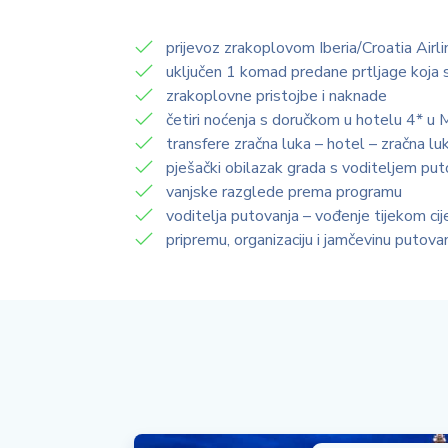
prijevoz zrakoplovom Iberia/Croatia Airl
uključen 1 komad predane prtljage koja s
zrakoplovne pristojbe i naknade
četiri noćenja s doručkom u hotelu 4* u 
transfere zračna luka – hotel – zračna lu
pješački obilazak grada s voditeljem put
vanjske razglede prema programu
voditelja putovanja – vođenje tijekom cij
pripremu, organizaciju i jamčevinu putova