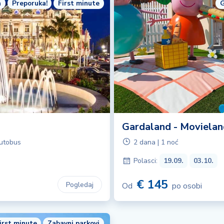
a
Preporuka!
First minute
G
Gardaland - Movielan
utobus
2 dana | 1 noć
Polasci:
19.09.
03.10.
€ 145
Pogledaj
Od
po osobi
irst minute
Zabavni parkovi