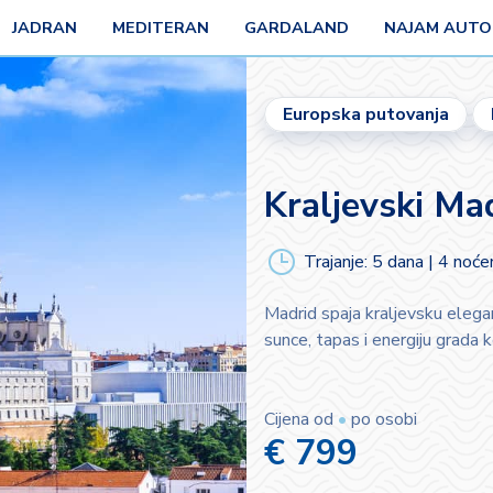
JADRAN
MEDITERAN
GARDALAND
NAJAM AUT
Europska putovanja
Kraljevski Ma
Trajanje: 5 dana | 4 noće
Madrid spaja kraljevsku elegan
sunce, tapas i energiju grada k
Cijena od
•
po osobi
€ 799