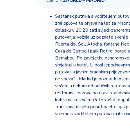
Dan 1
•
ZAGREB - MADRID
Sastanak putnika s voditeljem putova
zrakoplova te prijava na let za Madrid
dolasku u 10.20 sati slijedi panorams
putovanja: vožnja uz poznate avenije
Puerta del Sol, Atocha, fontane Nept
Casa de Campo i park Retiro, pored
Bernabeu. Po završetku panoramskog 
smještaj u hotel. U poslijepodnevni
putovanja javnim gradskim prijevozom 
ne spava“ - Madrid je poznat kao jeda
večeru u nekom od odličnih restorana, M
restorana i barova po glavi stanovni
kafića na kojima možete kušati popular
tradicionalna jela poput paelle, gazp
vrijeme s voditeljem putovanja ili u 