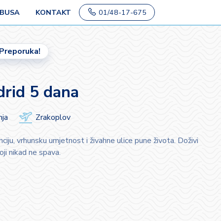
OBUSA
KONTAKT
01/48-17-675
Preporuka!
drid 5 dana
nja
Zrakoplov
ciju, vrhunsku umjetnost i živahne ulice pune života. Doživi
oji nikad ne spava.