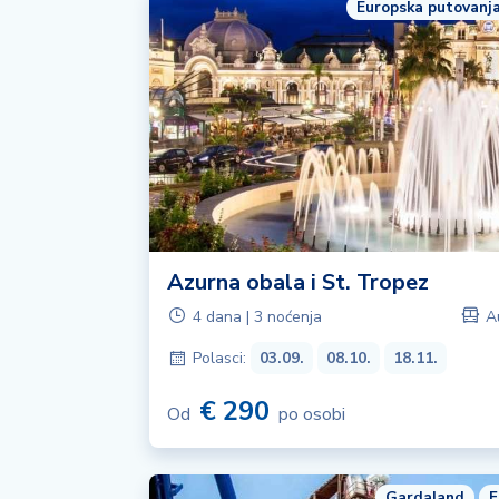
Europska putovanj
Azurna obala i St. Tropez
4 dana | 3 noćenja
A
Polasci:
03.09.
08.10.
18.11.
€ 290
Od
po osobi
Gardaland
F