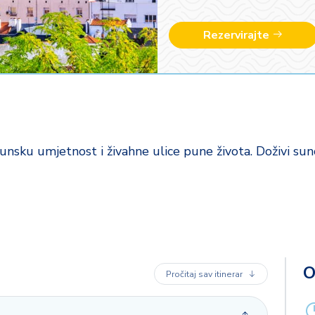
Rezervirajte
unsku umjetnost i živahne ulice pune života. Doživi sunc
dana prije polaska ili popunjenja kapaciteta po First Minute cijen
O
Pročitaj sav itinerar