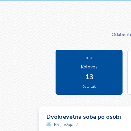
Odaberite
2026
Kolovoz
13
četvrtak
Dvokrevetna soba po osobi
Broj ležaja:
2