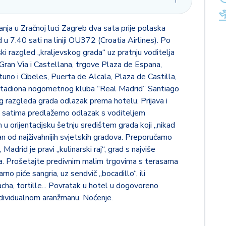
nja u Zračnoj luci Zagreb dva sata prije polaska
 u 7.40 sati na liniji OU372 (Croatia Airlines). Po
ki razgled „kraljevskog grada“ uz pratnju voditelja
 Gran Via i Castellana, trgove Plaza de Espana,
uno i Cibeles, Puerta de Alcala, Plaza de Castilla,
 stadiona nogometnog kluba “Real Madrid” Santiago
razgleda grada odlazak prema hotelu. Prijava i
m satima predlažemo odlazak s voditeljem
u orijentacijsku šetnju središtem grada koji „nikad
n od najživahnijih svjetskih gradova. Preporučamo
adrid je pravi „kulinarski raj“, grad s najviše
ka. Prošetajte predivnim malim trgovima s terasama
no piće sangria, uz sendvič „bocadillo“, ili
acha, tortille... Povratak u hotel u dogovoreno
individualnom aranžmanu. Noćenje.