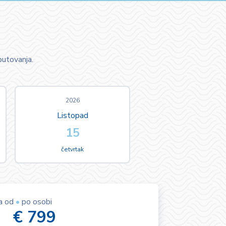
putovanja.
2026
Listopad
15
četvrtak
na od
•
po osobi
€ 799