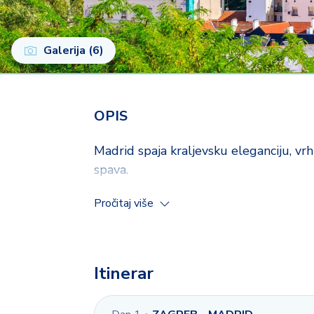
Galerija (6)
OPIS
Madrid spaja kraljevsku eleganciju, vrh
spava.
Zrakoplovne pristojbe uključene u cijenu!
Pročitaj više
First Minute popust 40 € za rezervacije do 30 
Itinerar