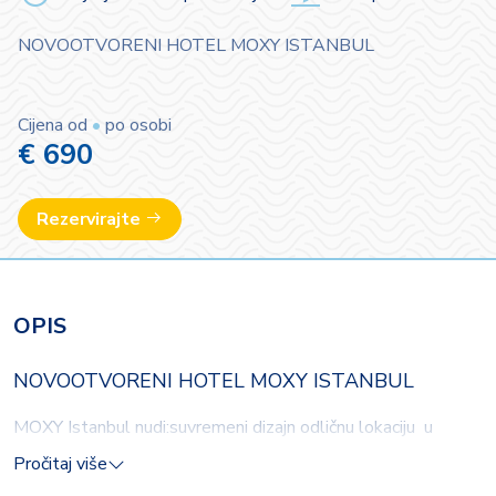
NOVOOTVORENI HOTEL MOXY ISTANBUL
Cijena od
•
po osobi
€ 690
Rezervirajte
OPIS
NOVOOTVORENI HOTEL MOXY ISTANBUL
MOXY Istanbul nudi:
suvremeni dizajn
odličnu lokaciju
u
neposrednoj blizini najpoznatije shopping ulice i noćnog
Pročitaj više
života Istanbula