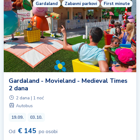
Gardaland
Zabavni parkovi
First minute
Gardaland - Movieland - Medieval Times
2 dana
2 dana | 1 noć
Autobus
19.09.
03.10.
€ 145
Od
po osobi