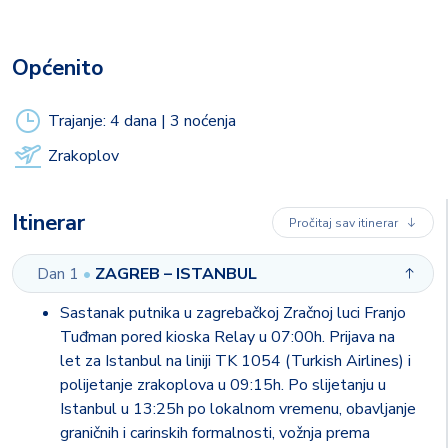
vrhunsku uslugu po atraktivnoj cijeni
Općenito
IZVRSTAN RED LETENJA!
Trajanje: 4 dana | 3 noćenja
Zrakoplov
Itinerar
Pročitaj sav itinerar
Dan 1
•
ZAGREB – ISTANBUL
Sastanak putnika u zagrebačkoj Zračnoj luci Franjo
Tuđman pored kioska Relay u 07:00h. Prijava na
let za Istanbul na liniji TK 1054 (Turkish Airlines) i
polijetanje zrakoplova u 09:15h. Po slijetanju u
Istanbul u 13:25h po lokalnom vremenu, obavljanje
graničnih i carinskih formalnosti, vožnja prema