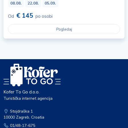
08.08.
22.08.
05.09.
€ 145
Od
po osobi
Pogledaj
Kofer To Go d.o.o.
Turistička internet agencija
Stojdraška 1
10000 Zagreb, Croatia
01/48-17-675