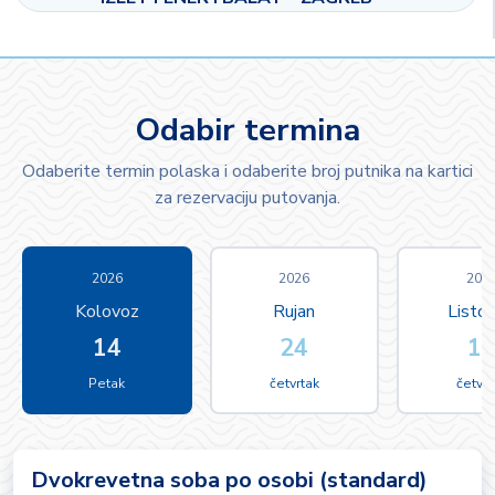
Odabir termina
Odaberite termin polaska i odaberite broj putnika na kartici
za rezervaciju putovanja.
2026
2026
202
Kolovoz
Rujan
Listo
14
24
1
Petak
četvrtak
četvrt
Dvokrevetna soba po osobi (standard)