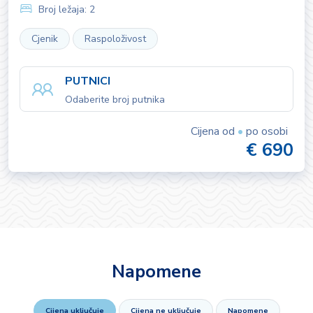
Broj ležaja:
2
Cjenik
Raspoloživost
PUTNICI
Odaberite broj putnika
Cijena od
•
po osobi
€ 690
Napomene
Cijena uključuje
Cijena ne uključuje
Napomene