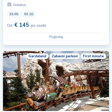
Autobus
19.09.
03.10.
€ 145
Od
po osobi
Pogledaj
Gardaland
Zabavni parkovi
First minute