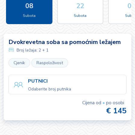
08
22
0
Subota
Subota
Subo
Dvokrevetna soba sa pomoćnim ležajem
Broj ležaja:
2 + 1
Cjenik
Raspoloživost
PUTNICI
Odaberite broj putnika
Cijena od
•
po osobi
€ 145