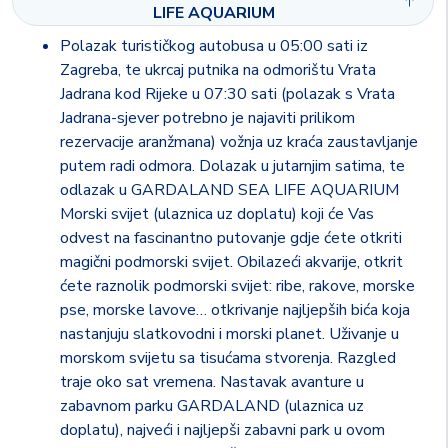
LIFE AQUARIUM
LEGOLAND® osim u pratnji odrasle osobe
Polazak turističkog autobusa u 05:00 sati iz
HIT U GARDALANDU Drop & Twist Tower impresivna
Zagreba, te ukrcaj putnika na odmorištu Vrata
scenografija, svjetlosni i zvučni efekti potaknuti će vašu
Jadrana kod Rijeke u 07:30 sati (polazak s Vrata
maštu i uzbuđenje, prije samog strmoglavog pada kroz guste
Jadrana-sjever potrebno je najaviti prilikom
oblake dima, posjetitelji će doživjeti pravi iskonski strah i
rezervacije aranžmana) vožnja uz kraća zaustavljanje
nezaboravnu navalu adrenalina. JUMANJI the Adventure -
putem radi odmora. Dolazak u jutarnjim satima, te
Doživite džungle u svom vlastitom terencu 4x4 i navigirajte
odlazak u GARDALAND SEA LIFE AQUARIUM
svoj put kroz opasne životinje, padajuće prepreke i moćnog
Morski svijet (ulaznica uz doplatu) koji će Vas
kamenog diva! Vratite sveti dragulj natrag u legendarno
odvest na fascinantno putovanje gdje ćete otkriti
svetište u utrci s vremenom da spasite Jumanjija!
magični podmorski svijet. Obilazeći akvarije, otkrit
ćete raznolik podmorski svijet: ribe, rakove, morske
JUMANJI THE LABYRINTH - Odvažite se u Labirint gdje
pse, morske lavove… otkrivanje najljepših bića koja
ćete se morati suočiti s opasnostima labirinta zrcala drevnog
nastanjuju slatkovodni i morski planet. Uživanje u
hrama, prije nego što zakoračite u mračnu pustolovnu
morskom svijetu sa tisućama stvorenja. Razgled
tunelsku avanturu – ali pripazite na zmije koje pljuju! Zatim
traje oko sat vremena. Nastavak avanture u
konačno uđite u labirint divlje džungle, s bezbrojnim
zabavnom parku GARDALAND (ulaznica uz
zamkama i iznenađenjima...
doplatu), najveći i najljepši zabavni park u ovom