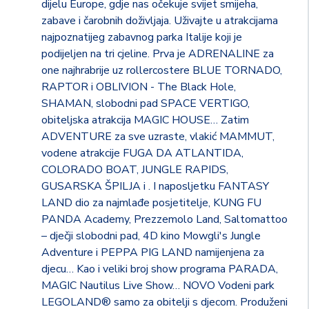
NOVO U MOVIELANDU K6 - The Royal Intelligence
dijelu Europe, gdje nas očekuje svijet smijeha,
Agency - Dobrodošli u K6, najekskluzivniju i najsofisticiraniju
zabave i čarobnih doživljaja. Uživajte u atrakcijama
tajnu agenciju ikad stvorenu, u srcu Londona. Pripremite se za
najpoznatijeg zabavnog parka Italije koji je
uzbudljivo i izvanredno iskustvo, gdje će vas intrige,
podijeljen na tri cjeline. Prva je ADRENALINE za
supertajne misije i vrhunska tehnologija uroniti u avanturu
one najhrabrije uz rollercostere BLUE TORNADO,
dostojnu najboljih špijunskih filmova.
RAPTOR i OBLIVION - The Black Hole,
SHAMAN, slobodni pad SPACE VERTIGO,
NOVO U CANEVA AQUAPARKU Scorpion - The Ultimate
obiteljska atrakcija MAGIC HOUSE… Zatim
Thrill Ride - Doživite istinsku adrenalinsku avanturu, koja će
ADVENTURE za sve uzraste, vlakić MAMMUT,
vas katapultirati kroz vrtoglave zavoje i padove koji
vodene atrakcije FUGA DA ATLANTIDA,
oduzimaju dah, pružajući čisto uzbuđenje kao nikada prije. Ako
COLORADO BOAT, JUNGLE RAPIDS,
volite ekstremne vodene tobogane, Scorpion je vožnja za
GUSARSKA ŠPILJA i . I naposljetku FANTASY
vas - brza, intenzivna i puna neprekidne zabave!
LAND dio za najmlađe posjetitelje, KUNG FU
PANDA Academy, Prezzemolo Land, Saltomattoo
– dječji slobodni pad, 4D kino Mowgli's Jungle
Adventure i PEPPA PIG LAND namijenjena za
djecu… Kao i veliki broj show programa PARADA,
MAGIC Nautilus Live Show… NOVO Vodeni park
LEGOLAND® samo za obitelji s djecom. Produženi