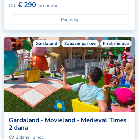
€ 290
Od
po osobi
Pogledaj
Gardaland
Zabavni parkovi
First minute
Gardaland - Movieland - Medieval Times
2 dana
2 dana | 1 noć